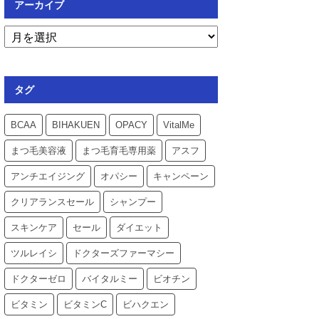
アーカイブ
タグ
BCAA
BIHAKUEN
OPACY
VitalMe
まつ毛美容液
まつ毛育毛専用薬
アスフ
アンチエイジング
オパシー
キャンペーン
クリアランスセール
シャンプー
スキンケア
セール
ダイエット
ツルレイシ
ドクターズファーマシー
ドクターゼロ
バイタルミー
ビオチン
ビタミン
ビタミンC
ビハクエン