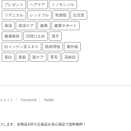
プレゼント
ヘアケア
ミノキシジル
リデニカル
レッドブル
乾燥肌
位元堂
保湿
保湿ケア
健康
健康サポート
健康維持
日焼け止め
漢方
白インゲン豆エキス
筋肉増強
紫外線
美白
美肌
肌ケア
育毛
花粉症
リエイト
Facebook
Twitter
けします。全商品100％正規品を安心保証で送料無料！