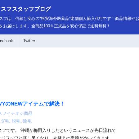
アスフスタッフブログ
スフは、信頼と安心の"格安海外医薬品"老舗個人輸入代行です！商品情報や
をお届けします。全商品100％正規品を安心保証で送料無料！
cebook
Twitter
VYのNEWアイテムで解決！
スフイチオシ商品
ムダ毛
,
脱毛
,
除毛
スフです。 沖縄が梅雨入りしたというニュースが先日流れて
ぐジワジワと蒸し暑くなり、衣替えの季節がやってきます。