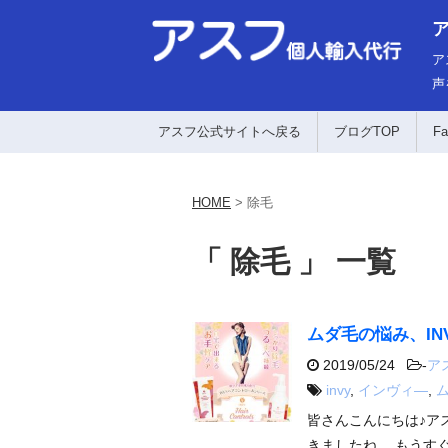
ア
声
アスフ公式サイトへ戻る
ブログTOP
Fa
HOME
>
除毛
「 除毛 」 一覧
ムダ毛の悩み、IN
2019/05/24
-
ア
invy
,
インヴィ―
,
皆さんこんにちは♪ア
きましたね。 もうす