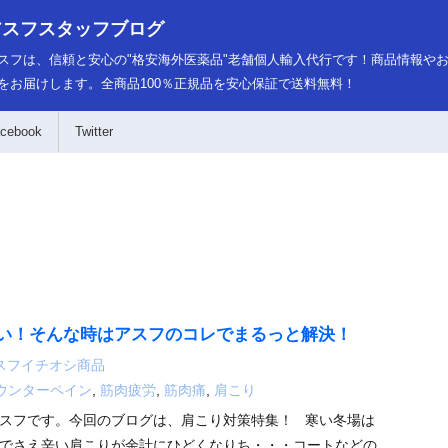
アスフスタッフブログ
スフは、信頼と安心の"格安海外医薬品"老舗個人輸入代行です！商品情報や
をお届けします。全商品100％正規品を安心保証で送料無料！
cebook
Twitter
い！そんな時はアスフのコレでまるっと解決！
スフイチオシ商品
ウンターペイン
,
筋肉疲労
,
筋肉痛
,
肩こり
スフです。今回のブログは、肩こり対策特集！ 寒い冬場は
でさえ辛い肩こりが余計にひどくなりち・・・コートなどの