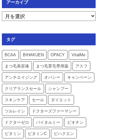
アーカイブ
タグ
BCAA
BIHAKUEN
OPACY
VitalMe
まつ毛美容液
まつ毛育毛専用薬
アスフ
アンチエイジング
オパシー
キャンペーン
クリアランスセール
シャンプー
スキンケア
セール
ダイエット
ツルレイシ
ドクターズファーマシー
ドクターゼロ
バイタルミー
ビオチン
ビタミン
ビタミンC
ビハクエン