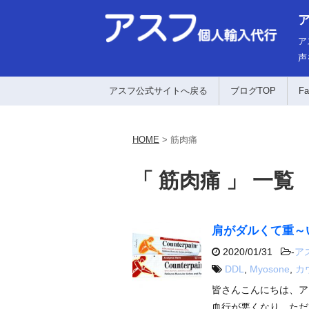
ア
声
アスフ公式サイトへ戻る
ブログTOP
Fa
HOME
>
筋肉痛
「 筋肉痛 」 一覧
肩がダルくて重～
2020/01/31
-
ア
DDL
,
Myosone
,
カ
皆さんこんにちは、ア
血行が悪くなり、ただ