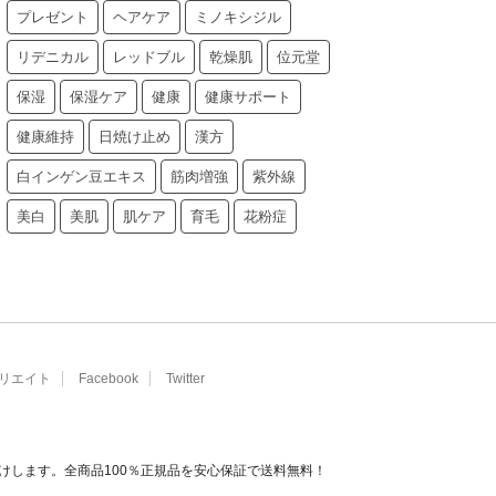
プレゼント
ヘアケア
ミノキシジル
リデニカル
レッドブル
乾燥肌
位元堂
保湿
保湿ケア
健康
健康サポート
健康維持
日焼け止め
漢方
白インゲン豆エキス
筋肉増強
紫外線
美白
美肌
肌ケア
育毛
花粉症
リエイト
Facebook
Twitter
けします。全商品100％正規品を安心保証で送料無料！