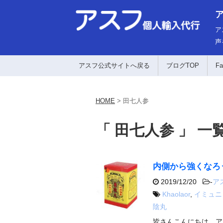
ア
声
アスフ公式サイトへ戻る
ブログTOP
Fa
HOME
>
田七人参
「 田七人参 」 一
内側から強くなろ
2019/12/20
-
ア
Khaolaor
,
イミュニ
陰丸
皆さんこんにちは、ア