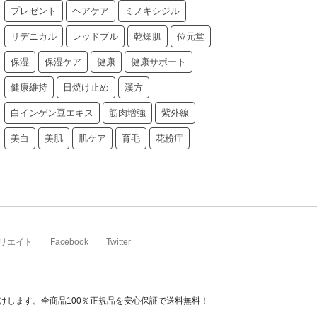
プレゼント
ヘアケア
ミノキシジル
リデニカル
レッドブル
乾燥肌
位元堂
保湿
保湿ケア
健康
健康サポート
健康維持
日焼け止め
漢方
白インゲン豆エキス
筋肉増強
紫外線
美白
美肌
肌ケア
育毛
花粉症
リエイト
Facebook
Twitter
けします。全商品100％正規品を安心保証で送料無料！