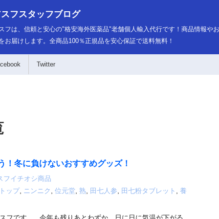
アスフスタッフブログ
スフは、信頼と安心の"格安海外医薬品"老舗個人輸入代行です！商品情報や
をお届けします。全商品100％正規品を安心保証で送料無料！
cebook
Twitter
覧
う！冬に負けないおすすめグッズ！
スフイチオシ商品
トップ
,
ニンニク
,
位元堂
,
熟
,
田七人参
,
田七粉タブレット
,
養
スフです。 今年も残りあとわずか。日に日に気温が下がる