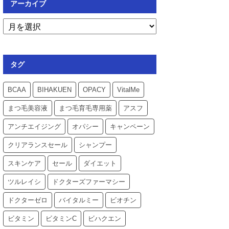
アーカイブ
タグ
BCAA
BIHAKUEN
OPACY
VitalMe
まつ毛美容液
まつ毛育毛専用薬
アスフ
アンチエイジング
オパシー
キャンペーン
クリアランスセール
シャンプー
スキンケア
セール
ダイエット
ツルレイシ
ドクターズファーマシー
ドクターゼロ
バイタルミー
ビオチン
ビタミン
ビタミンC
ビハクエン