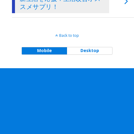
スメサプリ！
Back to top
Mobile
Desktop