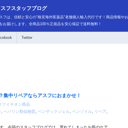
アスフスタッフブログ
スフは、信頼と安心の"格安海外医薬品"老舗個人輸入代行です！商品情報や
をお届けします。全商品100％正規品を安心保証で送料無料！
cebook
Twitter
？集中リペアならアスフにおまかせ！
スフイチオシ商品
テ
,
ヘパリン類似物質
,
ベンザックジェル
,
ベンゾイル
,
リペア
,
す。今回のスタッフブログでは、荒れてしまったお肌のケア