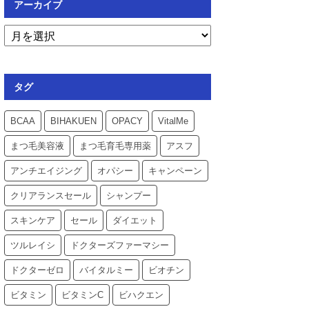
アーカイブ
タグ
BCAA
BIHAKUEN
OPACY
VitalMe
まつ毛美容液
まつ毛育毛専用薬
アスフ
アンチエイジング
オパシー
キャンペーン
クリアランスセール
シャンプー
スキンケア
セール
ダイエット
ツルレイシ
ドクターズファーマシー
ドクターゼロ
バイタルミー
ビオチン
ビタミン
ビタミンC
ビハクエン