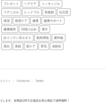
プレゼント
ヘアケア
ミノキシジル
リデニカル
レッドブル
乾燥肌
位元堂
保湿
保湿ケア
健康
健康サポート
健康維持
日焼け止め
漢方
白インゲン豆エキス
筋肉増強
紫外線
美白
美肌
肌ケア
育毛
花粉症
リエイト
Facebook
Twitter
けします。全商品100％正規品を安心保証で送料無料！