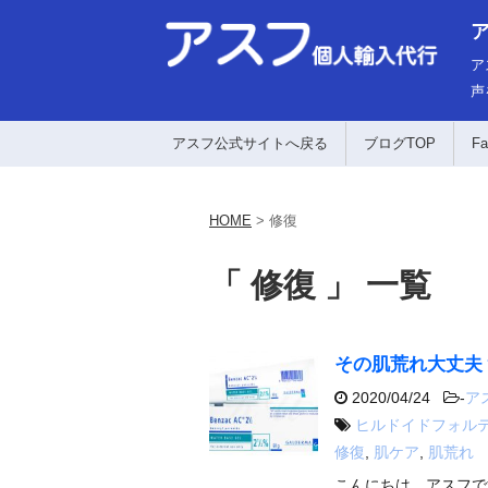
ア
声
アスフ公式サイトへ戻る
ブログTOP
Fa
HOME
>
修復
「 修復 」 一覧
その肌荒れ大丈夫
2020/04/24
-
ア
ヒルドイドフォル
修復
,
肌ケア
,
肌荒れ
こんにちは、アスフで