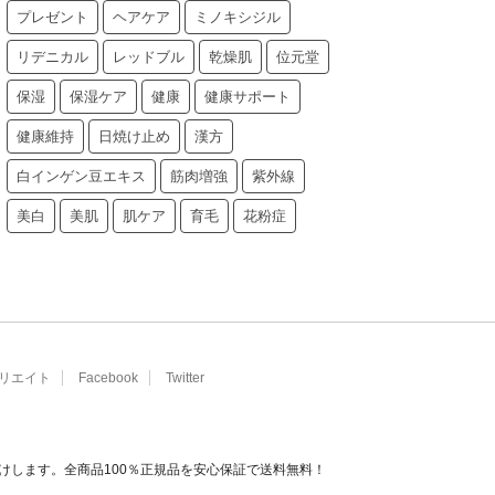
プレゼント
ヘアケア
ミノキシジル
リデニカル
レッドブル
乾燥肌
位元堂
保湿
保湿ケア
健康
健康サポート
健康維持
日焼け止め
漢方
白インゲン豆エキス
筋肉増強
紫外線
美白
美肌
肌ケア
育毛
花粉症
リエイト
Facebook
Twitter
けします。全商品100％正規品を安心保証で送料無料！