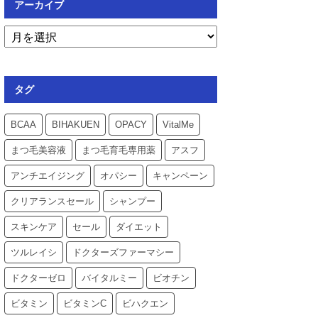
アーカイブ
タグ
BCAA
BIHAKUEN
OPACY
VitalMe
まつ毛美容液
まつ毛育毛専用薬
アスフ
アンチエイジング
オパシー
キャンペーン
クリアランスセール
シャンプー
スキンケア
セール
ダイエット
ツルレイシ
ドクターズファーマシー
ドクターゼロ
バイタルミー
ビオチン
ビタミン
ビタミンC
ビハクエン