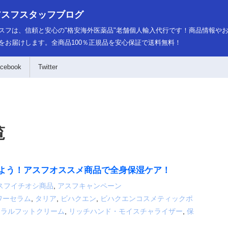
アスフスタッフブログ
スフは、信頼と安心の"格安海外医薬品"老舗個人輸入代行です！商品情報や
をお届けします。全商品100％正規品を安心保証で送料無料！
cebook
Twitter
覧
よう！アスフオススメ商品で全身保湿ケア！
スフイチオシ商品
,
アスフキャンペーン
ワーセラム
,
タリア
,
ビハクエン
,
ビハクエンコスメティックポ
ネラルフットクリーム
,
リッチハンド・モイスチャライザー
,
保