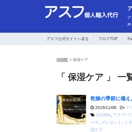
ア
声
アスフ公式サイトへ戻る
ブログTOP
Fa
HOME
>
保湿ケア
「 保湿ケア 」 一
乾燥の季節に備え
2019/11/08
-
ア
LEXIRA
,
アクアパ
ーチ
,
プレゼント
,
ミ
湿ケア