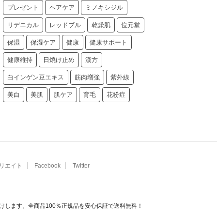
プレゼント
ヘアケア
ミノキシジル
リデニカル
レッドブル
乾燥肌
位元堂
保湿
保湿ケア
健康
健康サポート
健康維持
日焼け止め
漢方
白インゲン豆エキス
筋肉増強
紫外線
美白
美肌
肌ケア
育毛
花粉症
リエイト
Facebook
Twitter
けします。全商品100％正規品を安心保証で送料無料！