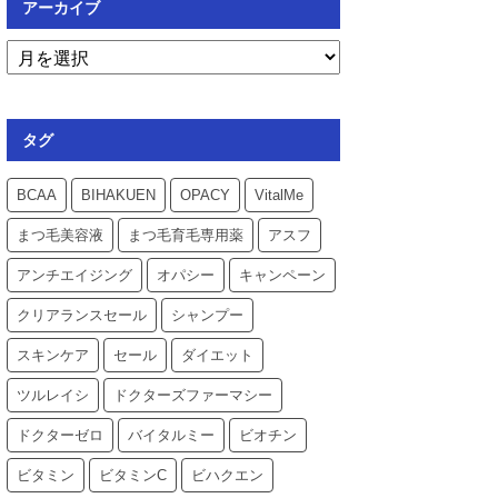
アーカイブ
タグ
BCAA
BIHAKUEN
OPACY
VitalMe
まつ毛美容液
まつ毛育毛専用薬
アスフ
アンチエイジング
オパシー
キャンペーン
クリアランスセール
シャンプー
スキンケア
セール
ダイエット
ツルレイシ
ドクターズファーマシー
ドクターゼロ
バイタルミー
ビオチン
ビタミン
ビタミンC
ビハクエン