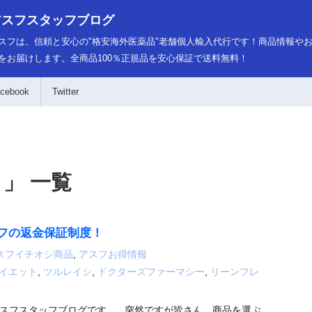
アスフスタッフブログ
スフは、信頼と安心の"格安海外医薬品"老舗個人輸入代行です！商品情報や
をお届けします。全商品100％正規品を安心保証で送料無料！
cebook
Twitter
 」 一覧
フの返金保証制度！
スフイチオシ商品
,
アスフお得情報
イエット
,
ツルレイシ
,
ドクターズファーマシー
,
リーンフレ
スフスタッフブログです。 突然ですが皆さん、商品を選ぶ