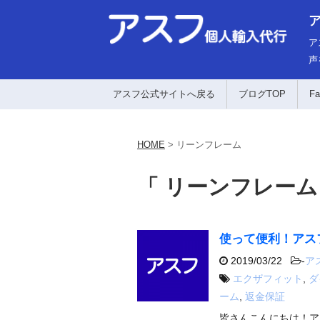
ア
声
アスフ公式サイトへ戻る
ブログTOP
Fa
HOME
>
リーンフレーム
「 リーンフレーム
使って便利！アス
2019/03/22
-
ア
エクザフィット
,
ダ
ーム
,
返金保証
皆さんこんにちは！ア