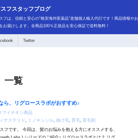
アスフスタッフブログ
スフは、信頼と安心の"格安海外医薬品"老舗個人輸入代行です！商品情報や
をお届けします。全商品100％正規品を安心保証で送料無料！
cebook
Twitter
 一覧
なら、リグロースラボがおすすめ♪
スフイチオシ商品
ィナステリド
,
ミノキシジル
,
抜け毛
,
育毛
,
育毛剤
スフです。 今回は、髪のお悩みを抱える方にオススメする、
rowth Labs ) シリーズのご紹介♪ リグロースラボとは？ リグ