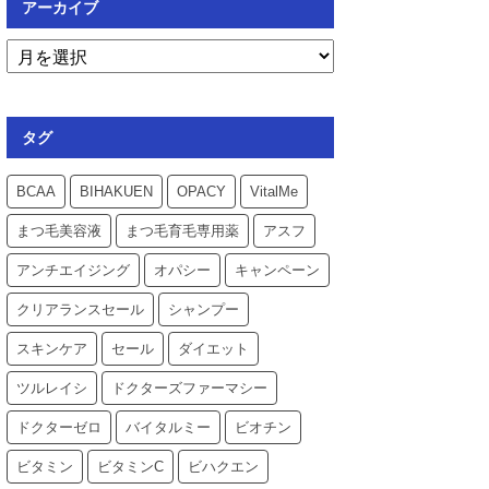
アーカイブ
タグ
BCAA
BIHAKUEN
OPACY
VitalMe
まつ毛美容液
まつ毛育毛専用薬
アスフ
アンチエイジング
オパシー
キャンペーン
クリアランスセール
シャンプー
スキンケア
セール
ダイエット
ツルレイシ
ドクターズファーマシー
ドクターゼロ
バイタルミー
ビオチン
ビタミン
ビタミンC
ビハクエン