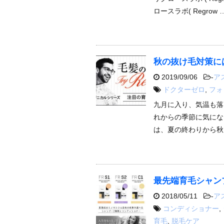
ロースラボ( Regrow 
秋の抜け毛対策に
2019/09/06
-
ア
ドクターゼロ
,
フォ
九月に入り、気温も落
れからの季節に気にな
は、夏の終わりから秋
最先端育毛シャン
2018/05/11
-
ア
コンディショナー
,
育毛
,
脱毛ケア