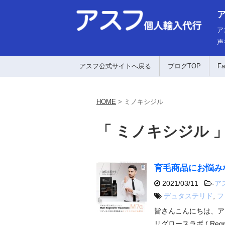
ア
声
アスフ公式サイトへ戻る
ブログTOP
Fa
HOME
>
ミノキシジル
「 ミノキシジル 」
育毛商品にお悩み
2021/03/11
-
ア
デュタステリド
,
フ
皆さんこんにちは、ア
リグロースラボ ( Reg