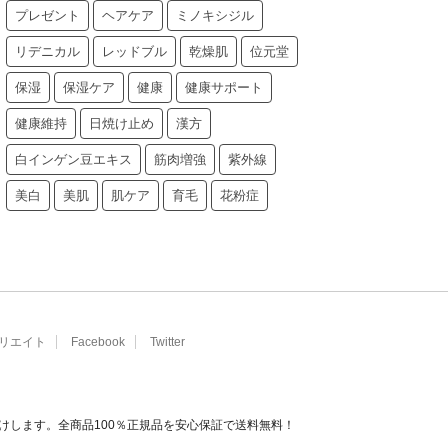
プレゼント
ヘアケア
ミノキシジル
リデニカル
レッドブル
乾燥肌
位元堂
保湿
保湿ケア
健康
健康サポート
健康維持
日焼け止め
漢方
白インゲン豆エキス
筋肉増強
紫外線
美白
美肌
肌ケア
育毛
花粉症
リエイト
Facebook
Twitter
けします。全商品100％正規品を安心保証で送料無料！