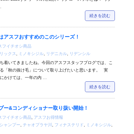
…
続きを読む
はアスフおすすめのこのシリーズ！
スフイチオシ商品
リックス
,
ミノキシジル
,
リデニカル
,
リデンシル
ち着いてきましたね。今回のアスフスタッフブログでは、こ
る「秋の抜け毛」について取り上げたいと思います。 実
にかけては、一年の内 …
続きを読む
プー&コンディショナー取り扱い開始！
スフイチオシ商品
,
アスフお得情報
シャンプー
,
チャオプラヤ川
,
フィナステリド
,
ミノキシジル
,