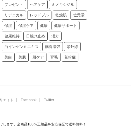
プレゼント
ヘアケア
ミノキシジル
リデニカル
レッドブル
乾燥肌
位元堂
保湿
保湿ケア
健康
健康サポート
健康維持
日焼け止め
漢方
白インゲン豆エキス
筋肉増強
紫外線
美白
美肌
肌ケア
育毛
花粉症
リエイト
Facebook
Twitter
けします。全商品100％正規品を安心保証で送料無料！