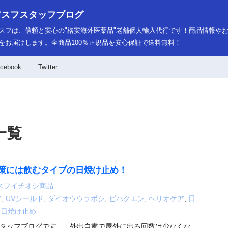
アスフスタッフブログ
スフは、信頼と安心の"格安海外医薬品"老舗個人輸入代行です！商品情報や
をお届けします。全商品100％正規品を安心保証で送料無料！
cebook
Twitter
一覧
策には飲むタイプの日焼け止め！
スフイチオシ商品
ア
,
UVシールド
,
ダイオウウラボシ
,
ビハクエン
,
ヘリオケア
,
日
む日焼け止め
タッフブログです。 外出自粛で屋外に出る回数は少なくな