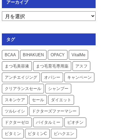
アーカイブ
タグ
BCAA
BIHAKUEN
OPACY
VitalMe
まつ毛美容液
まつ毛育毛専用薬
アスフ
アンチエイジング
オパシー
キャンペーン
クリアランスセール
シャンプー
スキンケア
セール
ダイエット
ツルレイシ
ドクターズファーマシー
ドクターゼロ
バイタルミー
ビオチン
ビタミン
ビタミンC
ビハクエン