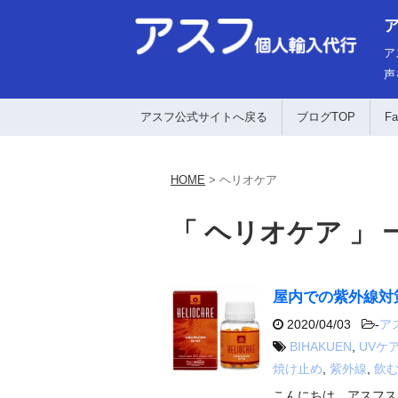
ア
声
アスフ公式サイトへ戻る
ブログTOP
Fa
HOME
>
ヘリオケア
「 ヘリオケア 」 
屋内での紫外線対
2020/04/03
-
ア
BIHAKUEN
,
UVケ
焼け止め
,
紫外線
,
飲
こんにちは、アスフス