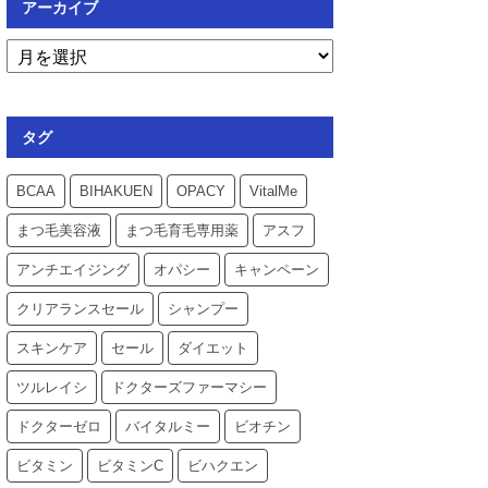
アーカイブ
タグ
BCAA
BIHAKUEN
OPACY
VitalMe
まつ毛美容液
まつ毛育毛専用薬
アスフ
アンチエイジング
オパシー
キャンペーン
クリアランスセール
シャンプー
スキンケア
セール
ダイエット
ツルレイシ
ドクターズファーマシー
ドクターゼロ
バイタルミー
ビオチン
ビタミン
ビタミンC
ビハクエン