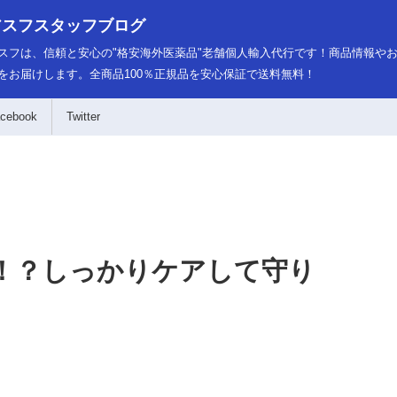
アスフスタッフブログ
スフは、信頼と安心の"格安海外医薬品"老舗個人輸入代行です！商品情報や
をお届けします。全商品100％正規品を安心保証で送料無料！
cebook
Twitter
！？しっかりケアして守り