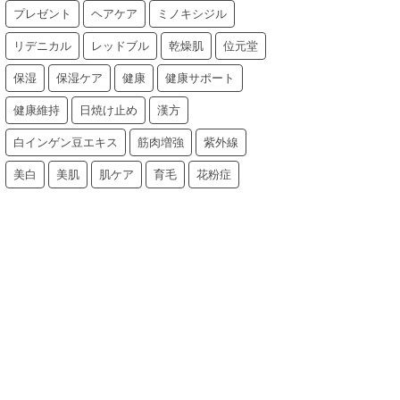
プレゼント
ヘアケア
ミノキシジル
リデニカル
レッドブル
乾燥肌
位元堂
保湿
保湿ケア
健康
健康サポート
健康維持
日焼け止め
漢方
白インゲン豆エキス
筋肉増強
紫外線
美白
美肌
肌ケア
育毛
花粉症