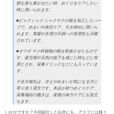
態を落ち着かせたい時、めぐりをケアしたい
時に用いられます。
■ビャクシャク シャクヤクの根を加工したハー
ブで、めまいや炎症ケア、引き締めに用いら
れます。胃腸や生理の不調への有用性も示唆
されています。
■オウギ マメ科植物の根を乾燥させたもので
す。疲労感や元気の低下を感じた時などに有
用とされ、栄養ドリンクなどにも入っていま
す。
十全大補丸は、冷えやめまいが気になる方に
寄り添う漢方です。本品が持つめぐりケア、
栄養補給の働きは、産後の体力ケアにも役立
ちます。
いかがですか？今回紹介した以外にも、アスフには様々