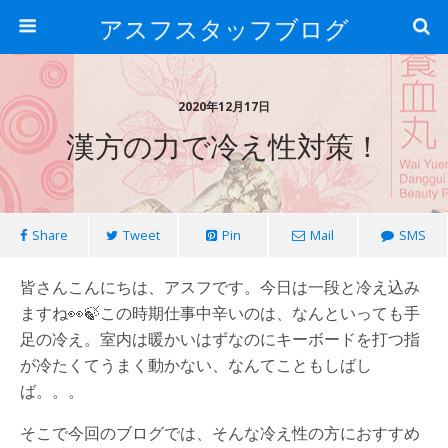
アスフスタッフブログ
2020年12月17日
漢方の力で冷え性対策！
Share
Tweet
Pin
Mail
SMS
皆さんこんにちは、アスフです。今日は一段と冷え込み
ますね👀🍃この時期仕事中辛いのは、なんといっても手
足の冷え。室内は暖かいはずなのにキーボードを打つ指
が冷たくてうまく動かない、なんてこともしばし
ば。。。
そこで今回のブログでは、そんな冷え性の方におすすめ