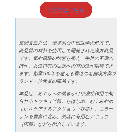
ご注文はこちら
當歸養血丸は、伝統的な中国医学の処方で、
高品質の材料を使用して開発された漢方商品
です。気や循環の状態を整え、手足の不調の
ほか、女性特有の症状への有用性が期待でき
ます。創業100年を超える香港の老舗漢方薬ブ
ランド・位元堂の商品です。
本品は、めぐりへの働きかけや強壮作用で知
られるトウキ（当帰）をはじめ、むくみやめ
まいをケアするブクリョウ（茯苓）、コラー
ゲンを豊富に含み、美容に有用なアキョウ
（阿膠）などを配合しています。