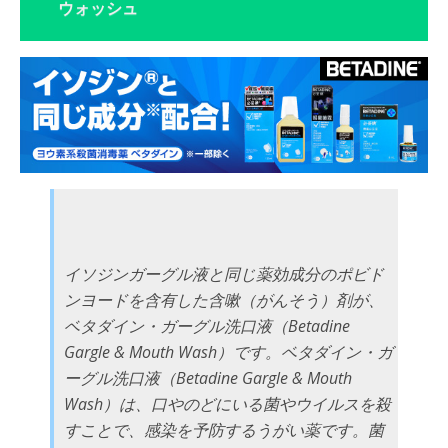
ウォッシュ
イソジンガーグル液と同じ薬効成分のポビド
ンヨードを含有した含嗽（がんそう）剤が、
ベタダイン・ガーグル洗口液（Betadine
Gargle & Mouth Wash）です。ベタダイン・ガ
ーグル洗口液（Betadine Gargle & Mouth
Wash）は、口やのどにいる菌やウイルスを殺
すことで、感染を予防するうがい薬です。菌