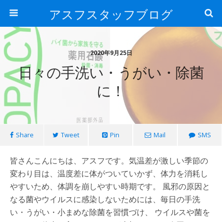
アスフスタッフブログ
2020年9月25日
日々の手洗い・うがい・除菌
に！
Share
Tweet
Pin
Mail
SMS
皆さんこんにちは、アスフです。気温差が激しい季節の
変わり目は、温度差に体がついていかず、体力を消耗し
やすいため、体調を崩しやすい時期です。 風邪の原因と
なる菌やウイルスに感染しないためには、毎日の手洗
い・うがい・小まめな除菌を習慣づけ、 ウイルスや菌を