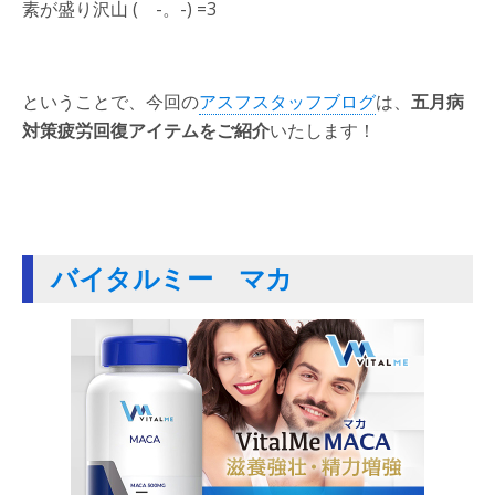
素が盛り沢山 ( -。-) =3
ということで、今回の
アスフスタッフブログ
は、
五月病
対策疲労回復アイテムをご紹介
いたします！
バイタルミー マカ