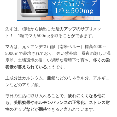
先ずは、植物から抽出した
活力アップのサプリ
メン
ト！ 1粒でマカ500mgを取ることができます。
マカ
は、元々アンデス山脈（南米ペルー）標高4000～
5000ｍで栽培されており、強い紫外線、昼夜の激しい温
度差、土壌環境の厳しい過酷な環境下で育ち、
多くの栄
養素が蓄えられている
ようです。
主成分はカルシウム、亜鉛などのミネラル分、アルギニ
ンなどのアミノ酸。
毎日の生活に取り入れることで、
疲れにくくなる他に
も、美肌効果やホルモンバランスの正常化、ストレス耐
性のアップなどが期待
できると言われています。