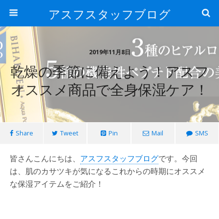
アスフスタッフブログ
2019年11月8日
乾燥の季節に備えよう！アスフ
オススメ商品で全身保湿ケア！
Share
Tweet
Pin
Mail
SMS
皆さんこんにちは、
アスフスタッフブログ
です。今回
は、肌のカサツキが気になるこれからの時期にオススメ
な保湿アイテムをご紹介！