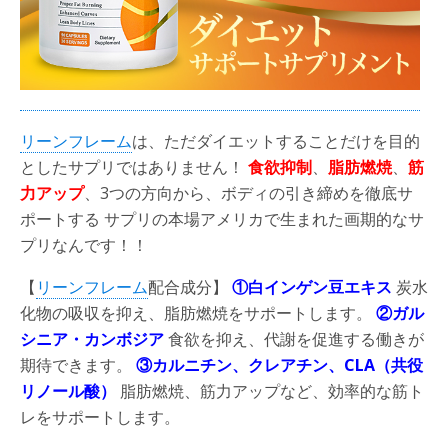
リーンフレーム
は、ただダイエットすることだけを目的
としたサプリではありません！
食欲抑制
、
脂肪燃焼
、
筋
力アップ
、3つの方向から、ボディの引き締めを徹底サ
ポートする サプリの本場アメリカで生まれた画期的なサ
プリなんです！！
【
リーンフレーム
配合成分】
①白インゲン豆エキス
炭水
化物の吸収を抑え、脂肪燃焼をサポートします。
②ガル
シニア・カンボジア
食欲を抑え、代謝を促進する働きが
期待できます。
③カルニチン、クレアチン、CLA（共役
リノール酸）
脂肪燃焼、筋力アップなど、効率的な筋ト
レをサポートします。