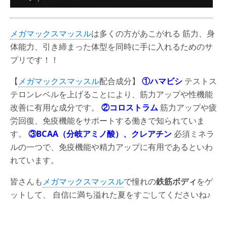
メガマックスマッスル
は多くの方があこがれる 筋力、身
体能力、引き締まった体型を同時に手に入れるためのサ
プリです！！
【
メガマックスマッスル
配合成分】
①ハマビシ
テストス
テロンレベルを上げることにより、筋力アップや性機能
改善に有用な成分です。
②コロストラム
筋力アップや疲
労回復、免疫機能をサポートする働きで知られていま
す。
③BCAA（分岐アミノ酸）、クレアチン
必須ミネラ
ルの一つで、免疫機能や精力アップに有用であるといわ
れています。
皆さんも
メガマックスマッスル
で憧れの
鉄筋ボディ
をゲ
ットして、 自信に満ち溢れた夏をすごしてくださいね♪